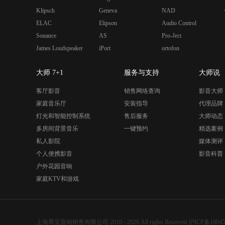
Klipsch
Geneva
NAD
ELAC
Elipson
Audio Control
Sonance
AS
Pro-Ject
James Loudspeaker
iPort
ortofon
大师 7+1
服务与支持
大师说
客厅影音
销售网络查询
影音大师
家庭音乐厅
安装指导
代理品牌
灯光和智能控制系统
售后服务
大师动态
多房间背景音乐
一键预约
精选案例
私人影院
媒体测评
个人便携影音
影音科普
户外花园音响
家庭KTV和游戏
上海尊宝音响销售有限公司 2010 - 2026 All rights Reserved
沪ICP备18045