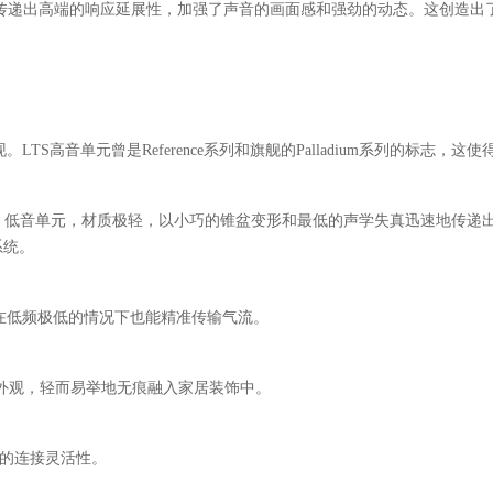
音单元传递出高端的响应延展性，加强了声音的画面感和强劲的动态。这创造
S高音单元曾是Reference系列和旗舰的Palladium系列的标志，
）低音单元，材质极轻，以小巧的锥盆变形和最低的声学失真迅速地传递出令人
系统。
在低频极低的情况下也能精准传输气流。
外观，轻而易举地无痕融入家居装饰中。
的连接灵活性。