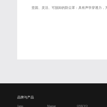
坚固、灵活、可脱卸的防尘罩：
具有声学穿透力，
品牌与产品
Jamo
Magnat
ONKYO