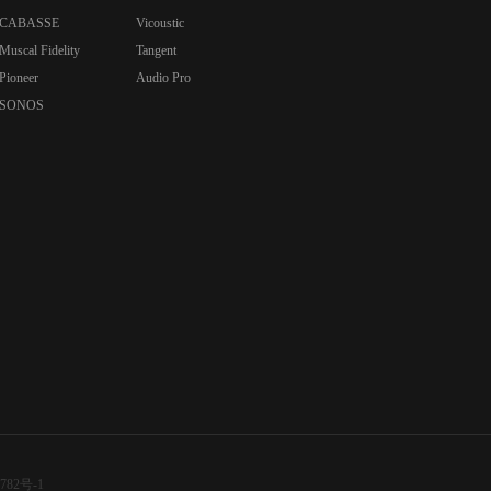
CABASSE
Vicoustic
Muscal Fidelity
Tangent
Pioneer
Audio Pro
SONOS
782号-1