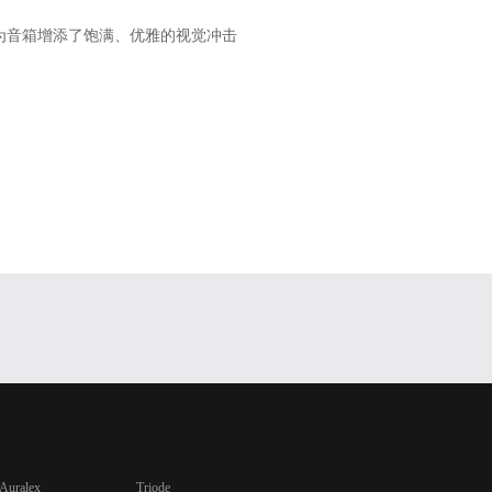
为音箱增添了饱满、优雅的视觉冲击
Auralex
Triode