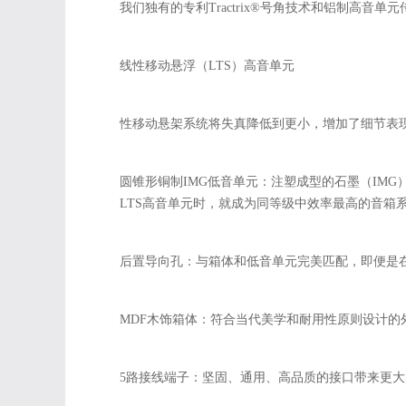
我们独有的专利Tractrix®号角技术和铝制高
线性移动悬浮（LTS）高音单元
性移动悬架系统将失真降低到更小，增加了细节表现。LT
圆锥形铜制IMG低音单元：
注塑成型的石墨（IMG
LTS高音单元时，就成为同等级中效率最高的音箱
后置导向孔：
与箱体和低音单元完美匹配，即便是
MDF木饰箱体：
符合当代美学和耐用性原则设计的
5路接线端子：
坚固、通用、高品质的接口带来更大