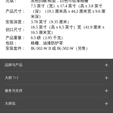
完成：
黑色挡板/框架，白色可喷漆格栅
7.5 英寸（宽）x 17.4 英寸（高 x 3.8 英寸
产品尺寸：
（深）（19.1 厘米高 x 44.2 厘米宽 x 9.6 厘
米深）
安装深度：
3.78 英寸（9.35 厘米）
16.5 英寸（高 x 6.5 英寸）宽（41.9 厘米 x
切口尺寸：
16.5 厘米宽）
产品重量：
6.5 磅（2.95 千克）
包括：
格栅、油漆防护罩
安装套件：
IK-502-W II 或 IK-502-W（另售）
品牌与产品

大师 7+1

服务与支持

大师说
