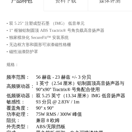
产品特色
资料下载
媒体评测
•
双 5.25“ 注塑成型石墨 （IMG） 低音单元
•
1“ 枢轴铝制圆顶 ABS Tractrix® 号角负载高音扬声器
•
独家模块化 SecureFit™ 安装系统
•
无边框方形和圆形可涂漆磁性格栅
•
磁性油漆防护罩
规格：
频率范围：
56 赫兹 - 23 赫兹 +/- 3 分贝
1 英寸（2.54 厘米）铝制圆顶高音扬声器与
高频驱动器：
90°x90° Tractrix® 号角配合使用
低频驱动器：
双 5.25 英寸（13.34 厘米）IMG 低音扬声器
敏感性：
93 分贝 @ 2.83V / 1m
覆盖角度：
90° x 90°
功率处理：
75W RMS / 300W 峰值
阻抗：
兼容 8 欧姆
外壳类型：
ABS/无限挡板