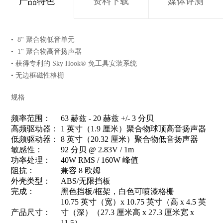
产品特色
资料下载
媒体评测
•
8“ 聚合物低音单元
•
1“ 聚合物高音扬声器
•
获得专利的 Sky Hook® 免工具安装系统
•
无边框磁性格栅
规格
频率范围：
63 赫兹 - 20 赫兹 +/- 3 分贝
高频驱动器：
1 英寸（1.9 厘米）聚合物球顶高音扬声器
低频驱动器：
8 英寸（20.32 厘米）聚合物低音扬声器
敏感性：
92 分贝 @ 2.83V / 1m
功率处理：
40W RMS / 160W 峰值
阻抗：
兼容 8 欧姆
外壳类型：
ABS/无限挡板
完成：
黑色挡板/框架，白色可喷漆格栅
10.75 英寸（宽）x 10.75 英寸（高 x 4.5 英
产品尺寸：
寸（深）（27.3 厘米高 x 27.3 厘米宽 x
11.5）