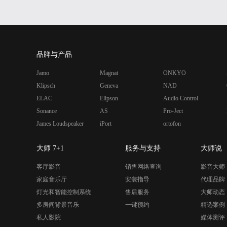
品牌与产品
Jamo
Magnat
ONKYO
Klipsch
Geneva
NAD
ELAC
Elipson
Audio Control
Sonance
AS
Pro-Ject
James Loudspeaker
iPort
ortofon
大师 7+1
服务与支持
大师说
客厅影音
销售网络查询
影音大师
家庭音乐厅
安装指导
代理品牌
灯光和智能控制系统
售后服务
大师动态
多房间背景音乐
一键预约
精选案例
私人影院
媒体测评