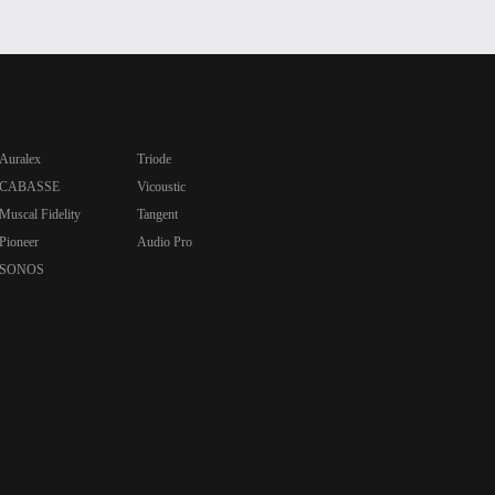
Auralex
Triode
CABASSE
Vicoustic
Muscal Fidelity
Tangent
Pioneer
Audio Pro
SONOS