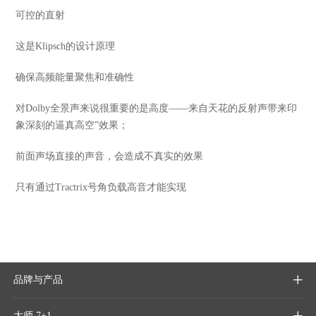
可控的直射
这是Klipsch的设计原理
确保高频能量聚焦和准确性
对Dolby全景声来说很重要的是高度——
来自天花的反射声带来印
象深刻的逼真
高空”效果；
前面声场直接的声音，会造成不真实的效果
只有通过Tractrix号角负载高音才能实现
品牌与产品

大师 7+1
