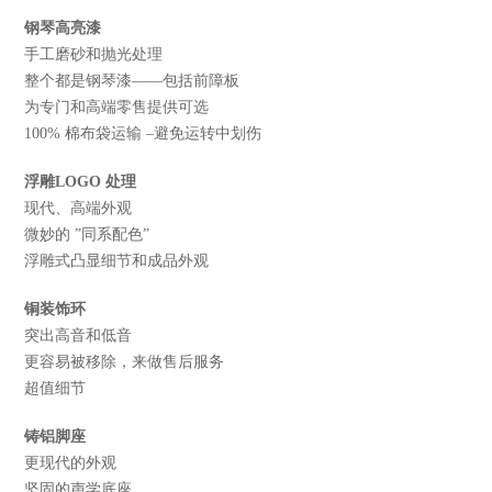
钢琴高亮漆
手工磨砂和抛光处理
整个都是钢琴漆——包括前障板
为专门和高端零售提供可选
100% 棉布袋运输 –避免运转中划伤
浮雕LOGO 处理
现代、高端外观
微妙的 ”同系配色”
浮雕式凸显细节和成品外观
铜装饰环
突出高音和低音
更容易被移除，来做售后服务
超值细节
铸铝脚座
更现代的外观
坚固的声学底座