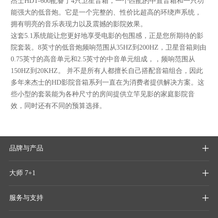
杰士HDT-600配备了4只卫星音箱，一个匹配的中置音箱和一只功
能强大的低音炮。它是一个完整的、性价比超高的环绕声系统，
拥有明亮的音乐表现力以及震撼的影院效果。
这套5.1系统能让您更好地享受电影的包围感，正是您所期待的影
院套装。8英寸的低音炮频响范围从35HZ到200HZ，卫星音箱则由
0.75英寸的高音单元和2.5英寸的中音单元组成，，频响范围从
150HZ到20KHZ。 并不是所有人都擅长自己搭配音箱组合，因此
多年来杰士的HD影院音箱系列一直在为消费者提供解决方案。这
些小型的套装能为各种尺寸的房间提供立竿见影的家庭影院音
效，同时还有不同的预算选择。
品牌与产品

大师 7+1

服务与支持
