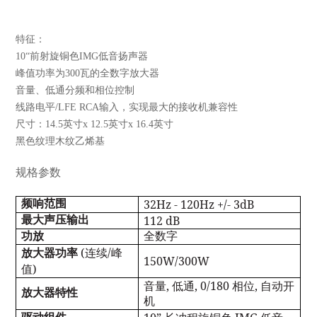
特征：
10“前射旋铜色IMG低音扬声器
峰值功率为300瓦的全数字放大器
音量、低通分频和相位控制
线路电平/LFE RCA输入，实现最大的接收机兼容性
尺寸：14.5英寸x 12.5英寸x 16.4英寸
黑色纹理木纹乙烯基
规格参数
32Hz - 120Hz +/- 3dB
频响范围
112 dB
最大声压输出
功放
全数字
(
/
放大器功率
连续
峰
150W/300W
)
值
,
, 0/180
,
音量
低通
相位
自动开
放大器特性
机