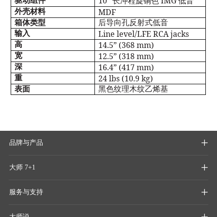
10”
IMG
驱动组件
长冲程旋铜色
低音
MDF
外壳材料
箱体类型
后导向孔反射式低音
Line level/LFE RCA jacks
输入
14.5” (368 mm)
高
12.5” (318 mm)
宽
16.4” (417 mm)
深
24 lbs (10.9 kg)
重
表面
黑色纹理木纹乙烯基
品牌与产品

大师 7+1

服务与支持

大师说
