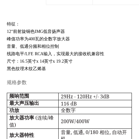
特征：
12“前射旋铜色IMG低音扬声器
峰值功率为400瓦的全数字放大器
音量、低通分频和相位控制
线路电平/LFE RCA输入，实现最大的接收机兼容性
尺寸：16.5英寸x 14英寸x 19.2英寸
黑色纹理木纹乙烯基
规格参数
29Hz - 120Hz +/- 3dB
频响范围
116 dB
最大声压输出
功放
全数字
(
/
放大器功率
连续
峰
200W/400W
)
值
,
, 0/180
,
音量
低通
相位
自动开
放大器特性
机