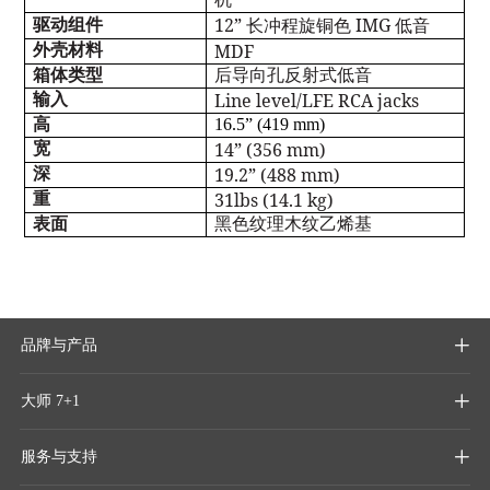
12”
IMG
驱动组件
长冲程旋铜色
低音
MDF
外壳材料
箱体类型
后导向孔反射式低音
Line level/LFE RCA jacks
输入
高
16.5” (419 mm)
14” (356 mm)
宽
19.2” (488 mm)
深
31lbs (14.1 kg)
重
表面
黑色纹理木纹乙烯基
品牌与产品

大师 7+1

服务与支持
