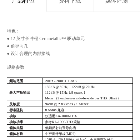
产品特色
资料下载
媒体评测
特色：
● 12 英寸长冲程 Cerametallic™ 驱动单元
● 前导向孔
● 设计合理的内部接线
规格参数
20Hz - 200Hz ± 3dB
频响范围
130dB @ 30Hz, 122dB @ 20 Hz,
最大声压输出
112dB @ 15Hz 1/8 space, 1
Meter (2 enclosures side-by-side per THX Ultra2)
94dB @ 2.83 volts / 1 Meter
灵敏度
8 ohms
标准阻抗
兼容
KA-1000-THX
功放
仅适用
KA-1000-THX
功放功率
参考
规格
箱体类型
低频反射前置导向槽
(MDF)
箱体材质
中密度纤维板
12
30.5
™
英寸（
厘米）前射式，金属陶瓷
锥盆，