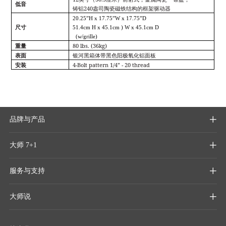
低音
240
铸铝
盎司陶瓷磁铁结构的框架驱动器
20.25”H x 17.75”W x 17.75”D
尺寸
51.4cm H x 45.1cm ) W x 45.1cm D
(w/grille)
80 lbs. (36kg)
重量
表面
银河黑箱体带黑色阳极氧化铝面板
4-Bolt pattern 1/4” - 20 thread
安装
品牌与产品

大师 7+1

服务与支持

大师说
