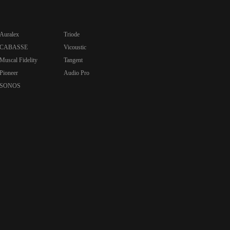
Auralex
Triode
CABASSE
Vicoustic
Muscal Fidelity
Tangent
Pioneer
Audio Pro
SONOS