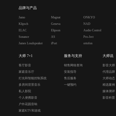
品牌与产品
Jamo
Magnat
ONKYO
Klipsch
Geneva
NAD
ELAC
Elipson
Audio Control
Sonance
AS
Pro-Ject
James Loudspeaker
iPort
ortofon
大师 7+1
服务与支持
大师说
客厅影音
销售网络查询
影音大师
家庭音乐厅
安装指导
代理品牌
灯光和智能控制系统
售后服务
大师动态
多房间背景音乐
一键预约
精选案例
私人影院
媒体测评
个人便携影音
影音科普
户外花园音响
家庭KTV和游戏