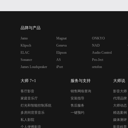
品牌与产品
Jamo
Magnat
ONKYO
Klipsch
Geneva
NAD
ELAC
Elipson
Audio Control
Sonance
AS
Pro-Ject
James Loudspeaker
iPort
ortofon
大师 7+1
服务与支持
大师说
客厅影音
销售网络查询
影音大师
家庭音乐厅
安装指导
代理品牌
灯光和智能控制系统
售后服务
大师动态
多房间背景音乐
一键预约
精选案例
私人影院
媒体测评
个人便携影音
影音科普