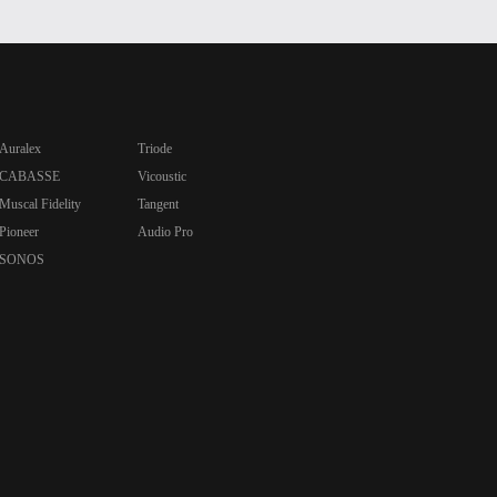
Auralex
Triode
CABASSE
Vicoustic
Muscal Fidelity
Tangent
Pioneer
Audio Pro
SONOS