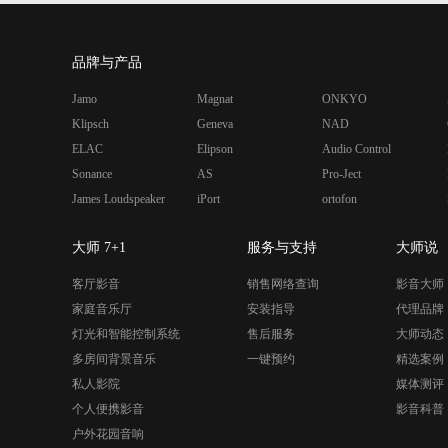
品牌与产品
Jamo
Magnat
ONKYO
Klipsch
Geneva
NAD
ELAC
Elipson
Audio Control
Sonance
AS
Pro-Ject
James Loudspeaker
iPort
ortofon
大师 7+1
服务与支持
大师说
客厅影音
销售网络查询
影音大师
家庭音乐厅
安装指导
代理品牌
灯光和智能控制系统
售后服务
大师动态
多房间背景音乐
一键预约
精选案例
私人影院
媒体测评
个人便携影音
影音科普
户外花园音响