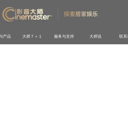
与产品
大师７＋１
服务与支持
大师说
联系