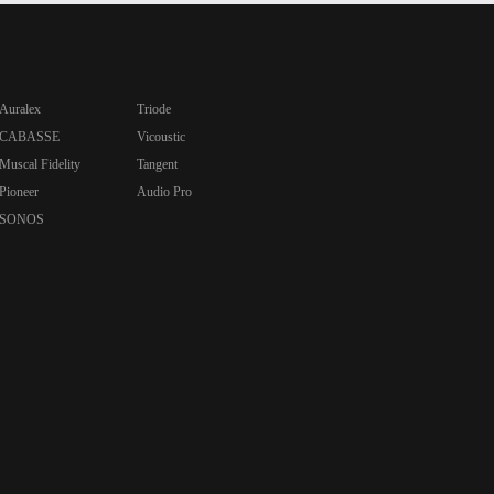
Auralex
Triode
CABASSE
Vicoustic
Muscal Fidelity
Tangent
Pioneer
Audio Pro
SONOS