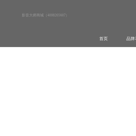
影音大师商城（4008205607）
首页
品牌