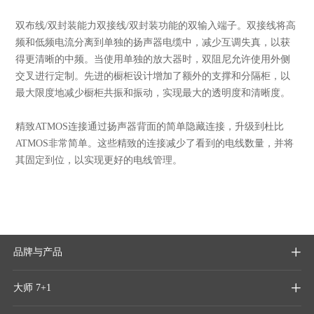
双布线/双封装能力双接线/双封装功能的双输入端子。双接线将高
频和低频电流分离到单独的扬声器电缆中，减少互调失真，以获
得更清晰的中频。当使用单独的放大器时，双阻尼允许使用外侧
交叉进行定制。先进的橱柜设计增加了额外的支撑和分隔柜，以
最大限度地减少橱柜共振和振动，实现最大的透明度和清晰度。
精致ATMOS连接通过扬声器背面的简单隐藏连接，升级到杜比
ATMOS非常简单。这些精致的连接减少了看到的电线数量，并将
其固定到位，以实现更好的电线管理。
品牌与产品

大师 7+1
