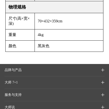
物理规格
尺寸(高×宽×
70×432×359cm
深)
重量
4kg
颜色
黑灰色
品牌与产品

大师 7+1

服务与支持

大师说
