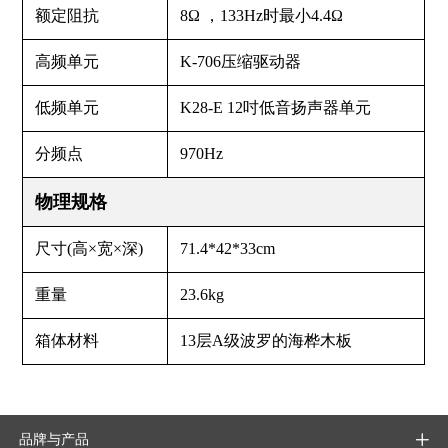
额定阻抗
8Ω ，133Hz时最小4.4Ω
高频单元
K-706压缩驱动器
低频单元
K28-E 12吋低音扬声器单元
分频点
970Hz
物理规格
尺寸(高×宽×深)
71.4*42*33cm
重量
23.6kg
箱体材料
13层A级波罗的海桦木板
品牌与产品
