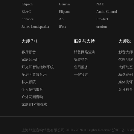
Klipsch
Geneva
NAD
ELAC
Elipson
Audio Control
Sonance
AS
Pro-Ject
James Loudspeaker
iPort
ortofon
大师 7+1
服务与支持
大师说
客厅影音
销售网络查询
影音大师
家庭音乐厅
安装指导
代理品牌
灯光和智能控制系统
售后服务
大师动态
多房间背景音乐
一键预约
精选案例
私人影院
媒体测评
个人便携影音
影音科普
户外花园音响
家庭KTV和游戏
上海尊宝音响销售有限公司 2010 - 2026 All rights Reserved
沪ICP备18045