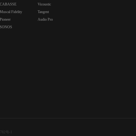
CABASSE
Vicoustic
Muscal Fidelity
Tangent
Pioneer
Audio Pro
SONOS
782号-1