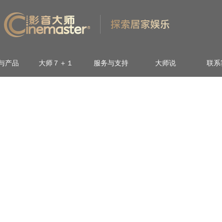
与产品
大师７＋１
服务与支持
大师说
联系