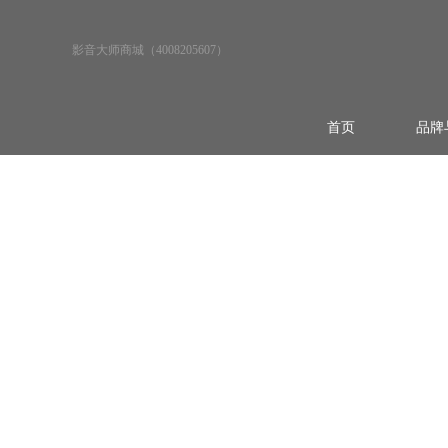
影音大师商城（4008205607）
首页
品牌