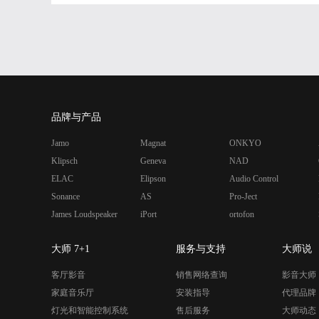
品牌与产品
Jamo
Magnat
ONKYO
Klipsch
Geneva
NAD
ELAC
Elipson
Audio Control
Sonance
AS
Pro-Ject
James Loudspeaker
iPort
ortofon
大师 7+1
服务与支持
大师说
客厅影音
销售网络查询
影音大师
家庭音乐厅
安装指导
代理品牌
灯光和智能控制系统
售后服务
大师动态