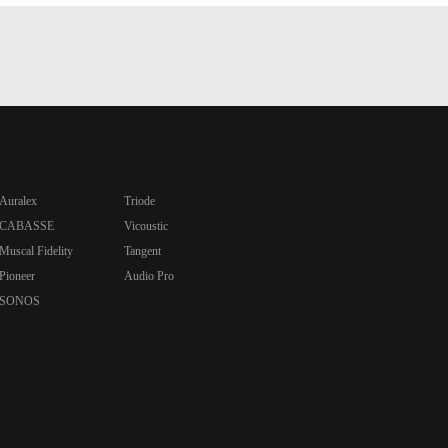
Auralex
Triode
CABASSE
Vicoustic
Muscal Fidelity
Tangent
Pioneer
Audio Pro
SONOS