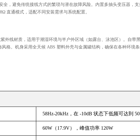
高效安全，避免传统接线方式的繁琐与潜在故障风险。内置多抽头变压器，支持 70
保留 8Ω 直通模式，适配不同安装需求与系统配置。
搭配抗紫外线材质，适用于潮湿环境与半户外区域（如露台、泳池区）。自
。机身采用全天候 ABS 塑料外壳与金属罐结构，确保在各种环境条件下的长
58Hz-20kHz，在 -10dB 状态下低频可达到 50
60W（17.9V），峰值功率 120W