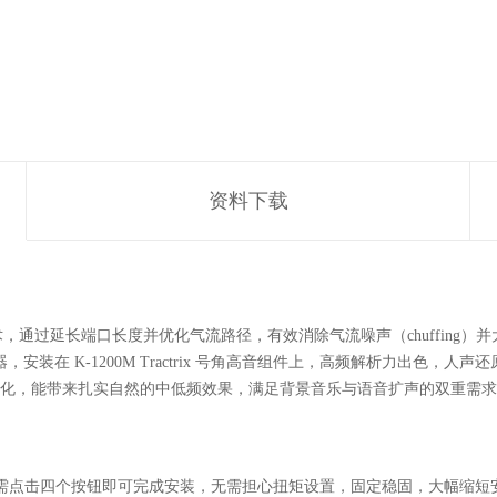
资料下载
五折式端口技术，通过延长端口长度并优化气流路径，有效消除气流噪声（chuff
安装在 K-1200M Tractrix 号角高音组件上，高频解析力出色
轻量化，能带来扎实自然的中低频效果，满足背景音乐与语音扩声的双重需
安装系统，只需点击四个按钮即可完成安装，无需担心扭矩设置，固定稳固，大幅