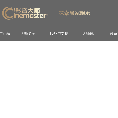
与产品
大师７＋１
服务与支持
大师说
联系