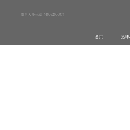
影音大师商城（4008205607）
首页
品牌