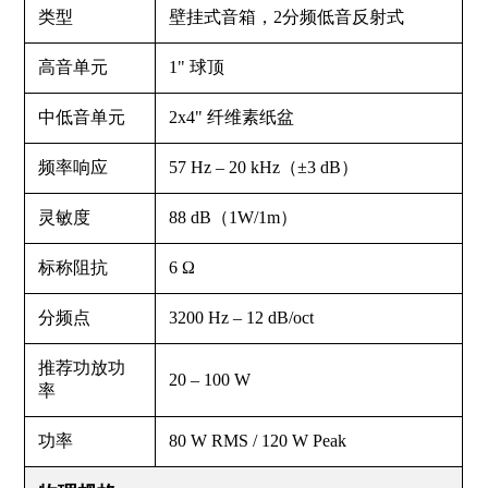
类型
壁挂式音箱，2分频低音反射式
高音单元
1" 球顶
中低音单元
2x4" 纤维素纸盆
频率响应
57 Hz – 20 kHz（±3 dB）
灵敏度
88 dB（1W/1m）
标称阻抗
6 Ω
分频点
3200 Hz – 12 dB/oct
推荐功放功
20 – 100 W
率
功率
80 W RMS / 120 W Peak