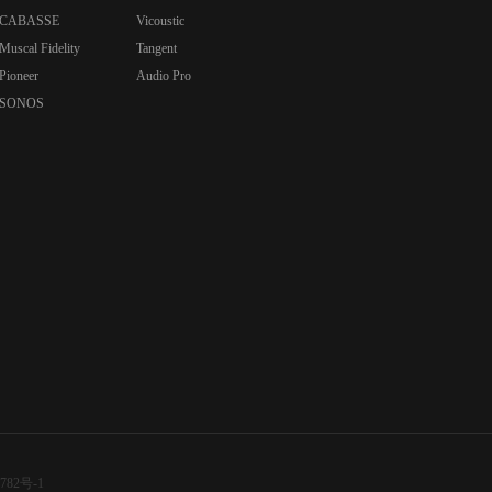
CABASSE
Vicoustic
Muscal Fidelity
Tangent
Pioneer
Audio Pro
SONOS
782号-1