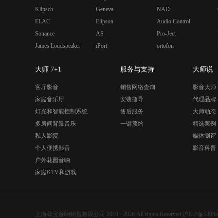
Klipsch
Geneva
NAD
ELAC
Elipson
Audio Control
Sonance
AS
Pro-Ject
James Loudspeaker
iPort
ortofon
大师 7+1
服务与支持
大师说
客厅影音
销售网络查询
影音大师
家庭音乐厅
安装指导
代理品牌
灯光和智能控制系统
售后服务
大师动态
多房间背景音乐
一键预约
精选案例
私人影院
媒体测评
个人便携影音
影音科普
户外花园音响
家庭KTV和游戏
上海尊宝音响销售有限公司 2010 - 2026 All rights Reserved
沪ICP备18045