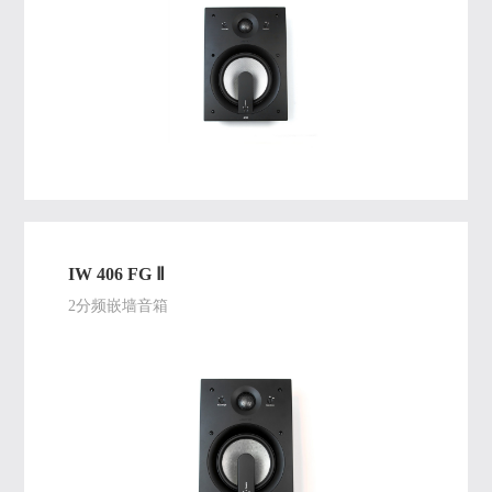
IW 406 FG Ⅱ
2分频嵌墙音箱