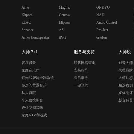
Jamo
Magnat
ONKYO
Klipsch
Geneva
NAD
ELAC
Elipson
Audio Control
Sonance
AS
Pro-Ject
James Loudspeaker
iPort
ortofon
大师 7+1
服务与支持
大师说
客厅影音
销售网络查询
影音大师
家庭音乐厅
安装指导
代理品牌
灯光和智能控制系统
售后服务
大师动态
多房间背景音乐
一键预约
精选案例
私人影院
媒体测评
个人便携影音
影音科普
户外花园音响
家庭KTV和游戏