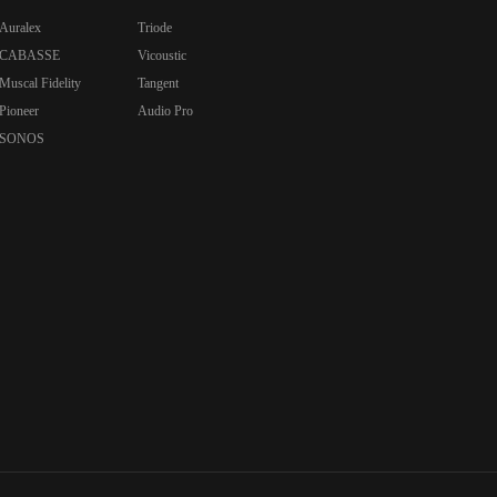
Auralex
Triode
CABASSE
Vicoustic
Muscal Fidelity
Tangent
Pioneer
Audio Pro
SONOS