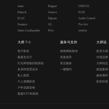
Jamo
Magnat
ONKYO
Klipsch
Geneva
NAD
ELAC
Elipson
Audio Control
Sonance
AS
Pro-Ject
James Loudspeaker
iPort
ortofon
大师 7+1
服务与支持
大师说
客厅影音
销售网络查询
影音大师
家庭音乐厅
安装指导
代理品牌
灯光和智能控制系统
售后服务
大师动态
多房间背景音乐
一键预约
精选案例
私人影院
媒体测评
个人便携影音
影音科普
户外花园音响
家庭KTV和游戏