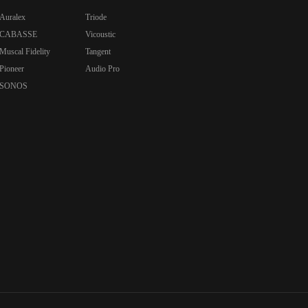
Auralex
Triode
CABASSE
Vicoustic
Muscal Fidelity
Tangent
Pioneer
Audio Pro
SONOS