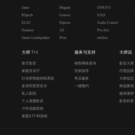
Jamo
Magnat
ONKYO
Klipsch
Geneva
NAD
ELAC
Elipson
Audio Control
Sonance
AS
Pro-Ject
James Loudspeaker
iPort
ortofon
大师 7+1
服务与支持
大师说
客厅影音
销售网络查询
影音大师
家庭音乐厅
安装指导
代理品牌
灯光和智能控制系统
售后服务
大师动态
多房间背景音乐
一键预约
精选案例
私人影院
媒体测评
个人便携影音
影音科普
户外花园音响
家庭KTV和游戏