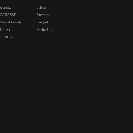
Auralex
Triode
CABASSE
Vicoustic
Muscal Fidelity
Tangent
Pioneer
Audio Pro
SONOS