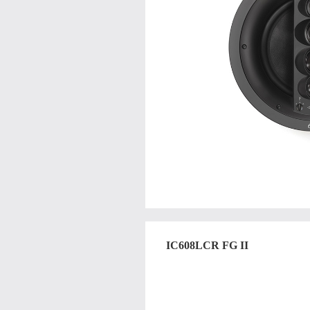
IC608LCR FG II