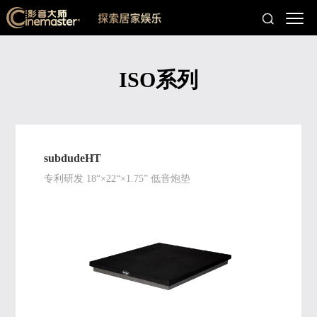
ISO系列
subdudeHT
专利研发 18“×22“×1.75” 低音炮垫