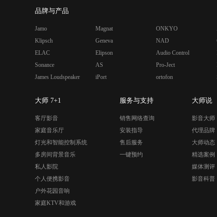
品牌与产品
Jamo
Magnat
ONKYO
Klipsch
Geneva
NAD
ELAC
Elipson
Audio Control
Sonance
AS
Pro-Ject
James Loudspeaker
iPort
ortofon
大师 7+1
服务与支持
大师说
客厅影音
销售网络查询
影音大师
家庭音乐厅
安装指导
代理品牌
灯光和智能控制系统
售后服务
大师动态
多房间背景音乐
一键预约
精选案例
私人影院
媒体测评
个人便携影音
影音科普
户外花园音响
家庭KTV和游戏