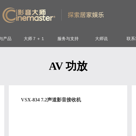
与产品
大师７＋１
服务与支持
大师说
联系
AV 功放
VSX-834 7.2声道影音接收机