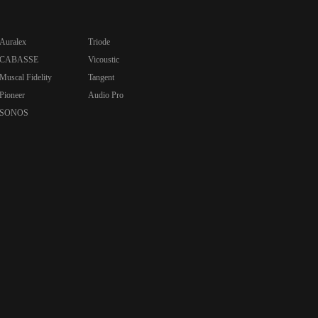
Auralex
Triode
CABASSE
Vicoustic
Muscal Fidelity
Tangent
Pioneer
Audio Pro
SONOS