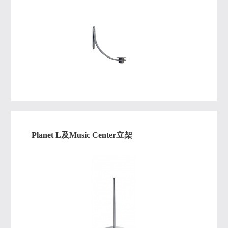
Planet L及Music Center立架