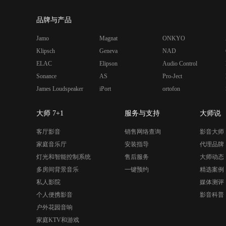
品牌与产品
Jamo
Magnat
ONKYO
Klipsch
Geneva
NAD
ELAC
Elipson
Audio Control
Sonance
AS
Pro-Ject
James Loudspeaker
iPort
ortofon
大师 7+1
服务与支持
大师说
客厅影音
销售网络查询
影音大师
家庭音乐厅
安装指导
代理品牌
灯光和智能控制系统
售后服务
大师动态
多房间背景音乐
一键预约
精选案例
私人影院
媒体测评
个人便携影音
影音科普
户外花园音响
家庭KTV和游戏