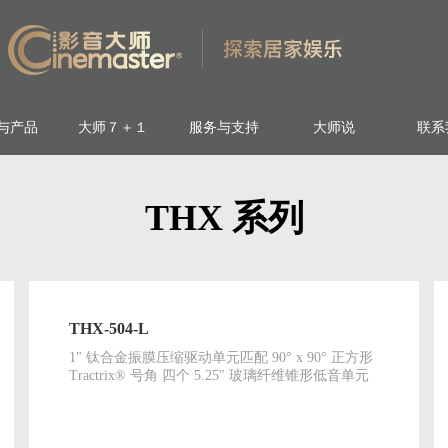
与产品
大师７＋１
服务与支持
大师说
联系
THX 系列
THX-504-L
1" 钛合金振膜压缩驱动单元匹配 90° x 90° 正方形
Tractrix® 号角 四个 5.25" 玻璃纤维锥形低音单元