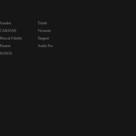
Auralex
Triode
CABASSE
Vicoustic
Muscal Fidelity
Tangent
Pioneer
Audio Pro
SONOS