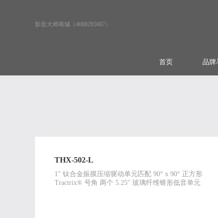
影音大师商城（4008205607）
首页
品牌
THX-502-L
1" 钛合金振膜压缩驱动单元匹配 90° x 90° 正方形
Tractrix® 号角 两个 5.25" 玻璃纤维锥形低音单元