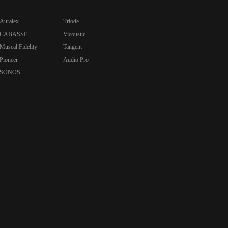
Auralex
Triode
CABASSE
Vicoustic
Muscal Fidelity
Tangent
Pioneer
Audio Pro
SONOS