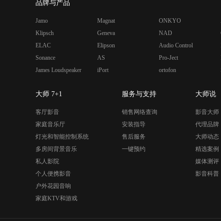
品牌与产品
Jamo
Magnat
ONKYO
Klipsch
Geneva
NAD
ELAC
Elipson
Audio Control
Sonance
AS
Pro-Ject
James Loudspeaker
iPort
ortofon
大师 7+1
服务与支持
大师说
客厅影音
销售网络查询
影音大师
家庭音乐厅
安装指导
代理品牌
灯光和智能控制系统
售后服务
大师动态
多房间背景音乐
一键预约
精选案例
私人影院
媒体测评
个人便携影音
影音科普
户外花园音响
家庭KTV和游戏