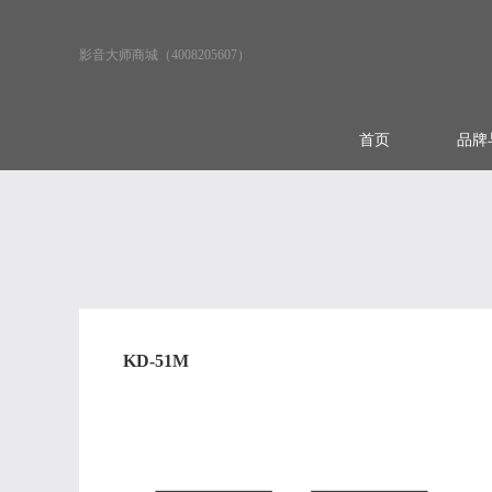
影音大师商城（4008205607）
首页
品牌
KD-51M