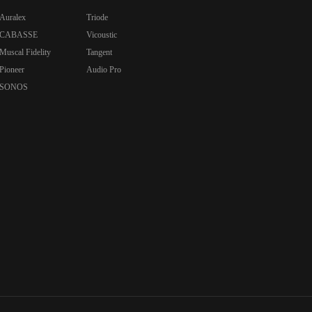
Auralex
Triode
CABASSE
Vicoustic
Muscal Fidelity
Tangent
Pioneer
Audio Pro
SONOS