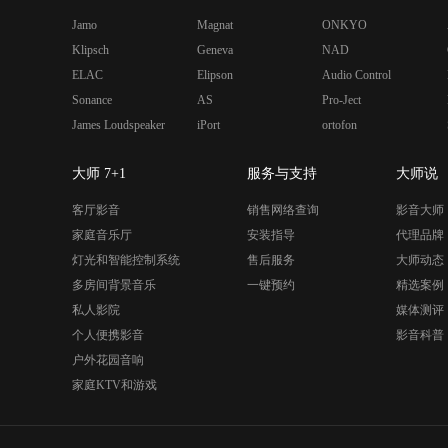
Jamo
Magnat
ONKYO
Klipsch
Geneva
NAD
ELAC
Elipson
Audio Control
Sonance
AS
Pro-Ject
James Loudspeaker
iPort
ortofon
大师 7+1
服务与支持
大师说
客厅影音
销售网络查询
影音大师
家庭音乐厅
安装指导
代理品牌
灯光和智能控制系统
售后服务
大师动态
多房间背景音乐
一键预约
精选案例
私人影院
媒体测评
个人便携影音
影音科普
户外花园音响
家庭KTV和游戏