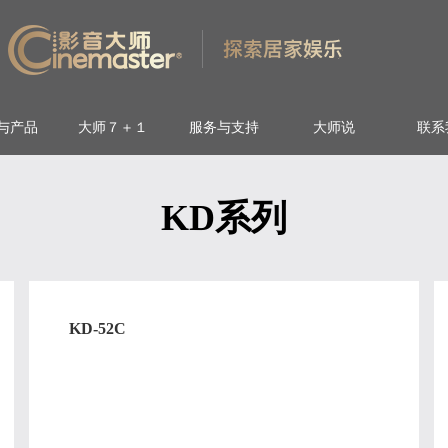
与产品
大师７＋１
服务与支持
大师说
联系
KD系列
KD-52C