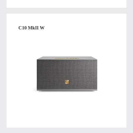
C10 MkII W