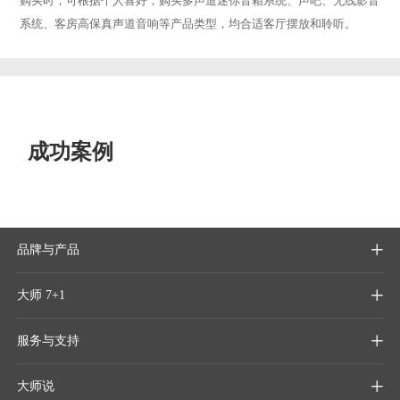
购买时，可根据个人喜好，购买多声道迷你音箱系统、声吧、无线影音
系统、客房高保真声道音响等产品类型，均合适客厅摆放和聆听。
成功案例
品牌与产品

大师 7+1

服务与支持

大师说
