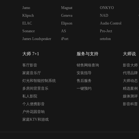
Jamo
Magnat
ONKYO
Klipsch
Geneva
NAD
ELAC
Elipson
Audio Control
Sonance
AS
Pro-Ject
James Loudspeaker
iPort
ortofon
大师 7+1
服务与支持
大师说
客厅影音
销售网络查询
影音大师
家庭音乐厅
安装指导
代理品牌
灯光和智能控制系统
售后服务
大师动态
多房间背景音乐
一键预约
精选案例
私人影院
媒体测评
个人便携影音
影音科普
户外花园音响
家庭KTV和游戏