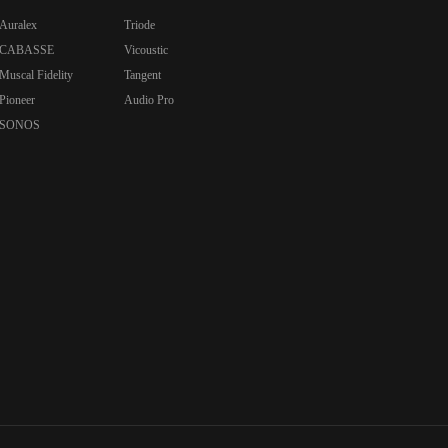
Auralex
Triode
CABASSE
Vicoustic
Muscal Fidelity
Tangent
Pioneer
Audio Pro
SONOS