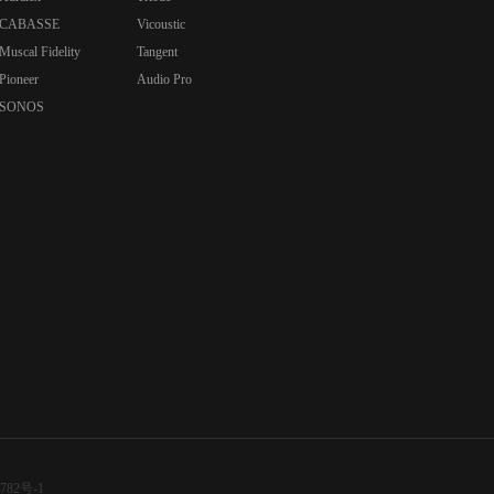
CABASSE
Vicoustic
Muscal Fidelity
Tangent
Pioneer
Audio Pro
SONOS
782号-1