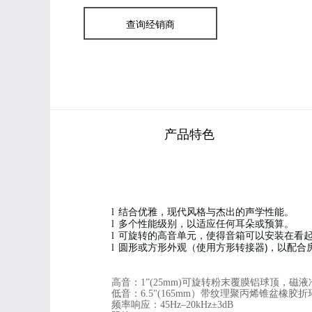
查询经销商
产品特色
结合优雅，现代风格与杰出的声学性能。
l
多个性能级别，以适应任何耳朵或预算。
l
可旋转的高音单元，使得音箱可以安装在看
l
圆形或方形外观（使用方形转接器)，以配合
l
高音：1”(25mm)可旋转粉末覆膜铝球顶，磁液
低音：6.5"(165mm）带纹理聚丙烯锥盆橡胶折
频率响应：45Hz–20kHz±3dB