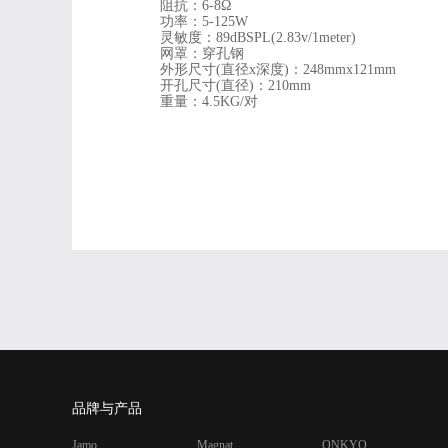
阻抗：6-8Ω
功率：5-125W
灵敏度：89dBSPL(2.83v/1meter)
网罩：穿孔钢
外形尺寸(直径x深度)：248mmx121mm
开孔尺寸(直径)：210mm
重量：4.5KG/对
品牌与产品
Jamo
Magnat
ONKYO