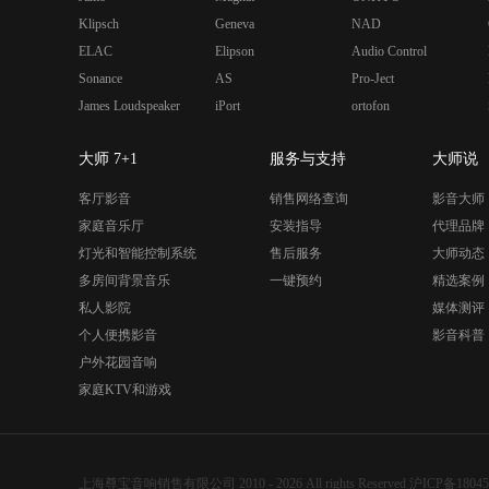
Klipsch
Geneva
NAD
ELAC
Elipson
Audio Control
Sonance
AS
Pro-Ject
James Loudspeaker
iPort
ortofon
大师 7+1
服务与支持
大师说
客厅影音
销售网络查询
影音大师
家庭音乐厅
安装指导
代理品牌
灯光和智能控制系统
售后服务
大师动态
多房间背景音乐
一键预约
精选案例
私人影院
媒体测评
个人便携影音
影音科普
户外花园音响
家庭KTV和游戏
上海尊宝音响销售有限公司 2010 - 2026 All rights Reserved
沪ICP备18045