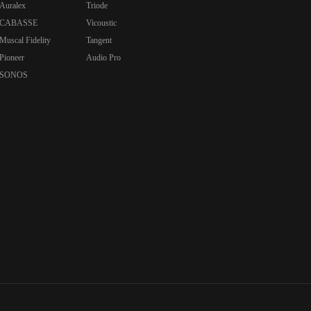
Auralex
Triode
CABASSE
Vicoustic
Muscal Fidelity
Tangent
Pioneer
Audio Pro
SONOS