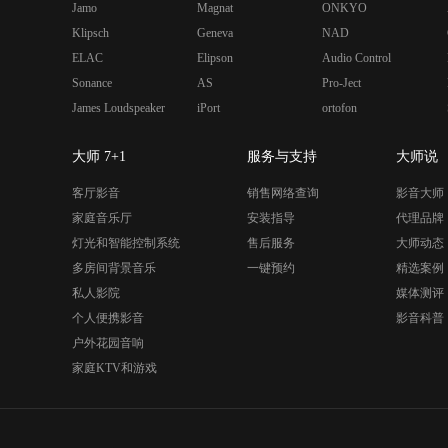
Jamo
Magnat
ONKYO
Klipsch
Geneva
NAD
ELAC
Elipson
Audio Control
Sonance
AS
Pro-Ject
James Loudspeaker
iPort
ortofon
大师 7+1
服务与支持
大师说
客厅影音
销售网络查询
影音大师
家庭音乐厅
安装指导
代理品牌
灯光和智能控制系统
售后服务
大师动态
多房间背景音乐
一键预约
精选案例
私人影院
媒体测评
个人便携影音
影音科普
户外花园音响
家庭KTV和游戏