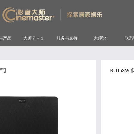
与产品
大师７＋１
服务与支持
大师说
联系
停产】
R-115SW